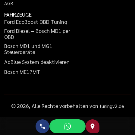
A
G
B
FAHRZEUGE
F
o
r
d
E
c
o
B
o
o
s
t
O
B
D
T
u
n
i
n
g
F
o
r
d
D
i
e
s
e
l
–
B
o
s
c
h
M
D
1
p
e
r
O
B
D
B
o
s
c
h
M
D
1
u
n
d
M
G
1
S
t
e
u
e
r
g
e
r
ä
t
e
A
d
B
l
u
e
S
y
s
t
e
m
d
e
a
k
t
i
v
i
e
r
e
n
B
o
s
c
h
M
E
1
7
M
T
©
2026
, Alle Rechte vorbehalten von
tuningv2.de