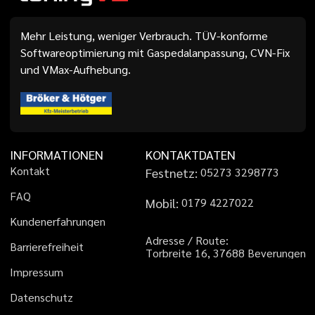
Mehr Leistung, weniger Verbrauch. TÜV-konforme
Softwareoptimierung mit Gaspedalanpassung, CVN-Fix
und VMax-Aufhebung.
INFORMATIONEN
KONTAKTDATEN
K
o
n
t
a
k
t
Festnetz:
0
5
2
7
3
3
2
9
8
7
7
3
F
A
Q
Mobil:
0
1
7
9
4
2
2
7
0
2
2
K
u
n
d
e
n
e
r
f
a
h
r
u
n
g
e
n
A
d
r
e
s
s
e
/
R
o
u
t
e
:
B
a
r
r
i
e
r
e
f
r
e
i
h
e
i
t
T
o
r
b
r
e
i
t
e
1
6
,
3
7
6
8
8
B
e
v
e
r
u
n
g
e
n
I
m
p
r
e
s
s
u
m
D
a
t
e
n
s
c
h
u
t
z