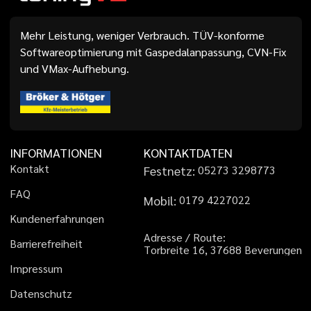
Mehr Leistung, weniger Verbrauch. TÜV-konforme
Softwareoptimierung mit Gaspedalanpassung, CVN-Fix
und VMax-Aufhebung.
INFORMATIONEN
KONTAKTDATEN
K
o
n
t
a
k
t
Festnetz:
0
5
2
7
3
3
2
9
8
7
7
3
F
A
Q
Mobil:
0
1
7
9
4
2
2
7
0
2
2
K
u
n
d
e
n
e
r
f
a
h
r
u
n
g
e
n
A
d
r
e
s
s
e
/
R
o
u
t
e
:
B
a
r
r
i
e
r
e
f
r
e
i
h
e
i
t
T
o
r
b
r
e
i
t
e
1
6
,
3
7
6
8
8
B
e
v
e
r
u
n
g
e
n
I
m
p
r
e
s
s
u
m
D
a
t
e
n
s
c
h
u
t
z