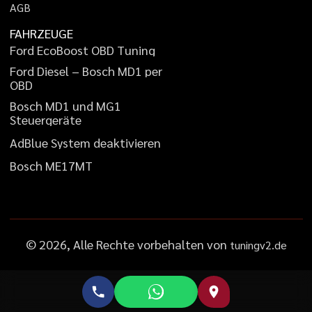
A
G
B
FAHRZEUGE
F
o
r
d
E
c
o
B
o
o
s
t
O
B
D
T
u
n
i
n
g
F
o
r
d
D
i
e
s
e
l
–
B
o
s
c
h
M
D
1
p
e
r
O
B
D
B
o
s
c
h
M
D
1
u
n
d
M
G
1
S
t
e
u
e
r
g
e
r
ä
t
e
A
d
B
l
u
e
S
y
s
t
e
m
d
e
a
k
t
i
v
i
e
r
e
n
B
o
s
c
h
M
E
1
7
M
T
©
2026
, Alle Rechte vorbehalten von
tuningv2.de