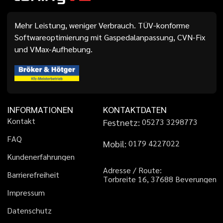
Mehr Leistung, weniger Verbrauch. TÜV-konforme
Softwareoptimierung mit Gaspedalanpassung, CVN-Fix
und VMax-Aufhebung.
INFORMATIONEN
KONTAKTDATEN
K
o
n
t
a
k
t
Festnetz:
0
5
2
7
3
3
2
9
8
7
7
3
F
A
Q
Mobil:
0
1
7
9
4
2
2
7
0
2
2
K
u
n
d
e
n
e
r
f
a
h
r
u
n
g
e
n
A
d
r
e
s
s
e
/
R
o
u
t
e
:
B
a
r
r
i
e
r
e
f
r
e
i
h
e
i
t
T
o
r
b
r
e
i
t
e
1
6
,
3
7
6
8
8
B
e
v
e
r
u
n
g
e
n
I
m
p
r
e
s
s
u
m
D
a
t
e
n
s
c
h
u
t
z