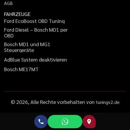
A
G
B
FAHRZEUGE
F
o
r
d
E
c
o
B
o
o
s
t
O
B
D
T
u
n
i
n
g
F
o
r
d
D
i
e
s
e
l
–
B
o
s
c
h
M
D
1
p
e
r
O
B
D
B
o
s
c
h
M
D
1
u
n
d
M
G
1
S
t
e
u
e
r
g
e
r
ä
t
e
A
d
B
l
u
e
S
y
s
t
e
m
d
e
a
k
t
i
v
i
e
r
e
n
B
o
s
c
h
M
E
1
7
M
T
©
2026
, Alle Rechte vorbehalten von
tuningv2.de