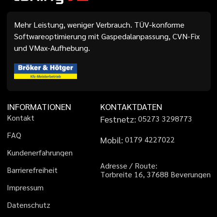
Mehr Leistung, weniger Verbrauch. TÜV-konforme
Softwareoptimierung mit Gaspedalanpassung, CVN-Fix
und VMax-Aufhebung.
INFORMATIONEN
KONTAKTDATEN
K
o
n
t
a
k
t
Festnetz:
0
5
2
7
3
3
2
9
8
7
7
3
F
A
Q
Mobil:
0
1
7
9
4
2
2
7
0
2
2
K
u
n
d
e
n
e
r
f
a
h
r
u
n
g
e
n
A
d
r
e
s
s
e
/
R
o
u
t
e
:
B
a
r
r
i
e
r
e
f
r
e
i
h
e
i
t
T
o
r
b
r
e
i
t
e
1
6
,
3
7
6
8
8
B
e
v
e
r
u
n
g
e
n
I
m
p
r
e
s
s
u
m
D
a
t
e
n
s
c
h
u
t
z