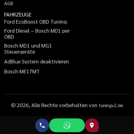
A
G
B
FAHRZEUGE
F
o
r
d
E
c
o
B
o
o
s
t
O
B
D
T
u
n
i
n
g
F
o
r
d
D
i
e
s
e
l
–
B
o
s
c
h
M
D
1
p
e
r
O
B
D
B
o
s
c
h
M
D
1
u
n
d
M
G
1
S
t
e
u
e
r
g
e
r
ä
t
e
A
d
B
l
u
e
S
y
s
t
e
m
d
e
a
k
t
i
v
i
e
r
e
n
B
o
s
c
h
M
E
1
7
M
T
©
2026
, Alle Rechte vorbehalten von
tuningv2.de