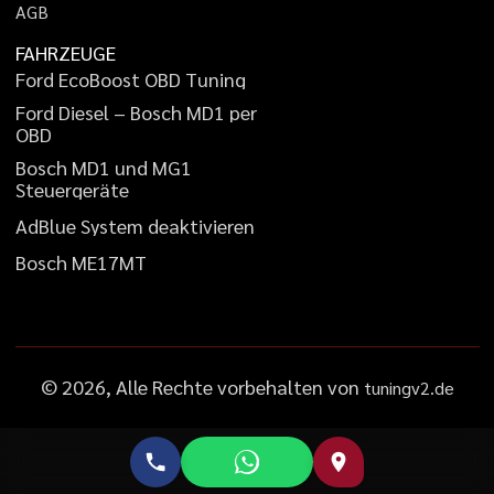
A
G
B
FAHRZEUGE
F
o
r
d
E
c
o
B
o
o
s
t
O
B
D
T
u
n
i
n
g
F
o
r
d
D
i
e
s
e
l
–
B
o
s
c
h
M
D
1
p
e
r
O
B
D
B
o
s
c
h
M
D
1
u
n
d
M
G
1
S
t
e
u
e
r
g
e
r
ä
t
e
A
d
B
l
u
e
S
y
s
t
e
m
d
e
a
k
t
i
v
i
e
r
e
n
B
o
s
c
h
M
E
1
7
M
T
©
2026
, Alle Rechte vorbehalten von
tuningv2.de