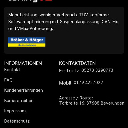
Mehr Leistung, weniger Verbrauch. TÜV-konforme
Softwareoptimierung mit Gaspedalanpassung, CVN-Fix
und VMax-Aufhebung.
INFORMATIONEN
KONTAKTDATEN
K
o
n
t
a
k
t
Festnetz:
0
5
2
7
3
3
2
9
8
7
7
3
F
A
Q
Mobil:
0
1
7
9
4
2
2
7
0
2
2
K
u
n
d
e
n
e
r
f
a
h
r
u
n
g
e
n
A
d
r
e
s
s
e
/
R
o
u
t
e
:
B
a
r
r
i
e
r
e
f
r
e
i
h
e
i
t
T
o
r
b
r
e
i
t
e
1
6
,
3
7
6
8
8
B
e
v
e
r
u
n
g
e
n
I
m
p
r
e
s
s
u
m
D
a
t
e
n
s
c
h
u
t
z