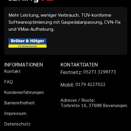
Mehr Leistung, weniger Verbrauch. TÜV-konforme
Softwareoptimierung mit Gaspedalanpassung, CVN-Fix
und VMax-Aufhebung.
INFORMATIONEN
KONTAKTDATEN
K
o
n
t
a
k
t
Festnetz:
0
5
2
7
3
3
2
9
8
7
7
3
F
A
Q
Mobil:
0
1
7
9
4
2
2
7
0
2
2
K
u
n
d
e
n
e
r
f
a
h
r
u
n
g
e
n
A
d
r
e
s
s
e
/
R
o
u
t
e
:
B
a
r
r
i
e
r
e
f
r
e
i
h
e
i
t
T
o
r
b
r
e
i
t
e
1
6
,
3
7
6
8
8
B
e
v
e
r
u
n
g
e
n
I
m
p
r
e
s
s
u
m
D
a
t
e
n
s
c
h
u
t
z