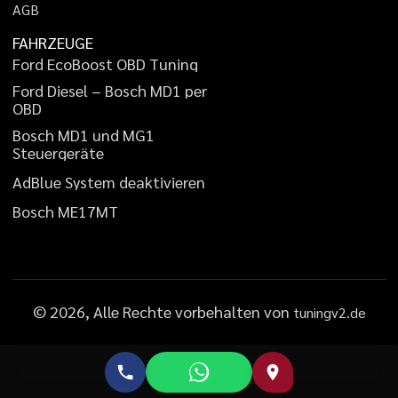
A
G
B
FAHRZEUGE
F
o
r
d
E
c
o
B
o
o
s
t
O
B
D
T
u
n
i
n
g
F
o
r
d
D
i
e
s
e
l
–
B
o
s
c
h
M
D
1
p
e
r
O
B
D
B
o
s
c
h
M
D
1
u
n
d
M
G
1
S
t
e
u
e
r
g
e
r
ä
t
e
A
d
B
l
u
e
S
y
s
t
e
m
d
e
a
k
t
i
v
i
e
r
e
n
B
o
s
c
h
M
E
1
7
M
T
©
2026
, Alle Rechte vorbehalten von
tuningv2.de