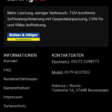
Mehr Leistung, weniger Verbrauch. TÜV-konforme
Softwareoptimierung mit Gaspedalanpassung, CVN-Fix
und VMax-Aufhebung.
INFORMATIONEN
KONTAKTDATEN
K
o
n
t
a
k
t
Festnetz:
0
5
2
7
3
3
2
9
8
7
7
3
F
A
Q
Mobil:
0
1
7
9
4
2
2
7
0
2
2
K
u
n
d
e
n
e
r
f
a
h
r
u
n
g
e
n
A
d
r
e
s
s
e
/
R
o
u
t
e
:
B
a
r
r
i
e
r
e
f
r
e
i
h
e
i
t
T
o
r
b
r
e
i
t
e
1
6
,
3
7
6
8
8
B
e
v
e
r
u
n
g
e
n
I
m
p
r
e
s
s
u
m
D
a
t
e
n
s
c
h
u
t
z