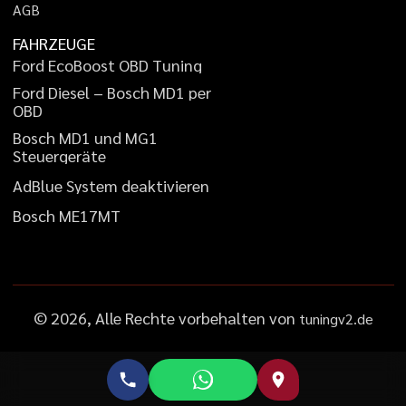
A
G
B
FAHRZEUGE
F
o
r
d
E
c
o
B
o
o
s
t
O
B
D
T
u
n
i
n
g
F
o
r
d
D
i
e
s
e
l
–
B
o
s
c
h
M
D
1
p
e
r
O
B
D
B
o
s
c
h
M
D
1
u
n
d
M
G
1
S
t
e
u
e
r
g
e
r
ä
t
e
A
d
B
l
u
e
S
y
s
t
e
m
d
e
a
k
t
i
v
i
e
r
e
n
B
o
s
c
h
M
E
1
7
M
T
©
2026
, Alle Rechte vorbehalten von
tuningv2.de