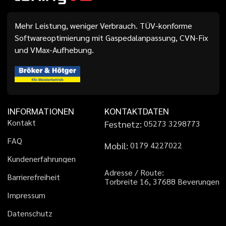
Mehr Leistung, weniger Verbrauch. TÜV-konforme
Softwareoptimierung mit Gaspedalanpassung, CVN-Fix
und VMax-Aufhebung.
INFORMATIONEN
KONTAKTDATEN
K
o
n
t
a
k
t
Festnetz:
0
5
2
7
3
3
2
9
8
7
7
3
F
A
Q
Mobil:
0
1
7
9
4
2
2
7
0
2
2
K
u
n
d
e
n
e
r
f
a
h
r
u
n
g
e
n
A
d
r
e
s
s
e
/
R
o
u
t
e
:
B
a
r
r
i
e
r
e
f
r
e
i
h
e
i
t
T
o
r
b
r
e
i
t
e
1
6
,
3
7
6
8
8
B
e
v
e
r
u
n
g
e
n
I
m
p
r
e
s
s
u
m
D
a
t
e
n
s
c
h
u
t
z