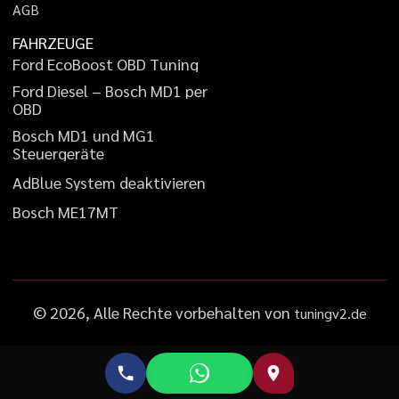
A
G
B
FAHRZEUGE
F
o
r
d
E
c
o
B
o
o
s
t
O
B
D
T
u
n
i
n
g
F
o
r
d
D
i
e
s
e
l
–
B
o
s
c
h
M
D
1
p
e
r
O
B
D
B
o
s
c
h
M
D
1
u
n
d
M
G
1
S
t
e
u
e
r
g
e
r
ä
t
e
A
d
B
l
u
e
S
y
s
t
e
m
d
e
a
k
t
i
v
i
e
r
e
n
B
o
s
c
h
M
E
1
7
M
T
©
2026
, Alle Rechte vorbehalten von
tuningv2.de