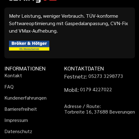
Mehr Leistung, weniger Verbrauch. TÜV-konforme
Softwareoptimierung mit Gaspedalanpassung, CVN-Fix
und VMax-Aufhebung.
INFORMATIONEN
KONTAKTDATEN
K
o
n
t
a
k
t
Festnetz:
0
5
2
7
3
3
2
9
8
7
7
3
F
A
Q
Mobil:
0
1
7
9
4
2
2
7
0
2
2
K
u
n
d
e
n
e
r
f
a
h
r
u
n
g
e
n
A
d
r
e
s
s
e
/
R
o
u
t
e
:
B
a
r
r
i
e
r
e
f
r
e
i
h
e
i
t
T
o
r
b
r
e
i
t
e
1
6
,
3
7
6
8
8
B
e
v
e
r
u
n
g
e
n
I
m
p
r
e
s
s
u
m
D
a
t
e
n
s
c
h
u
t
z