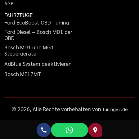
A
G
B
FAHRZEUGE
F
o
r
d
E
c
o
B
o
o
s
t
O
B
D
T
u
n
i
n
g
F
o
r
d
D
i
e
s
e
l
–
B
o
s
c
h
M
D
1
p
e
r
O
B
D
B
o
s
c
h
M
D
1
u
n
d
M
G
1
S
t
e
u
e
r
g
e
r
ä
t
e
A
d
B
l
u
e
S
y
s
t
e
m
d
e
a
k
t
i
v
i
e
r
e
n
B
o
s
c
h
M
E
1
7
M
T
©
2026
, Alle Rechte vorbehalten von
tuningv2.de