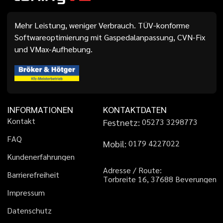
Mehr Leistung, weniger Verbrauch. TÜV-konforme
Softwareoptimierung mit Gaspedalanpassung, CVN-Fix
und VMax-Aufhebung.
INFORMATIONEN
KONTAKTDATEN
K
o
n
t
a
k
t
Festnetz:
0
5
2
7
3
3
2
9
8
7
7
3
F
A
Q
Mobil:
0
1
7
9
4
2
2
7
0
2
2
K
u
n
d
e
n
e
r
f
a
h
r
u
n
g
e
n
A
d
r
e
s
s
e
/
R
o
u
t
e
:
B
a
r
r
i
e
r
e
f
r
e
i
h
e
i
t
T
o
r
b
r
e
i
t
e
1
6
,
3
7
6
8
8
B
e
v
e
r
u
n
g
e
n
I
m
p
r
e
s
s
u
m
D
a
t
e
n
s
c
h
u
t
z