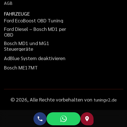
A
G
B
FAHRZEUGE
F
o
r
d
E
c
o
B
o
o
s
t
O
B
D
T
u
n
i
n
g
F
o
r
d
D
i
e
s
e
l
–
B
o
s
c
h
M
D
1
p
e
r
O
B
D
B
o
s
c
h
M
D
1
u
n
d
M
G
1
S
t
e
u
e
r
g
e
r
ä
t
e
A
d
B
l
u
e
S
y
s
t
e
m
d
e
a
k
t
i
v
i
e
r
e
n
B
o
s
c
h
M
E
1
7
M
T
©
2026
, Alle Rechte vorbehalten von
tuningv2.de