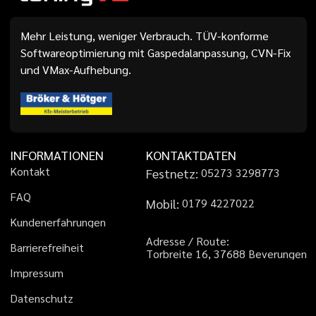
Mehr Leistung, weniger Verbrauch. TÜV-konforme
Softwareoptimierung mit Gaspedalanpassung, CVN-Fix
und VMax-Aufhebung.
INFORMATIONEN
KONTAKTDATEN
K
o
n
t
a
k
t
Festnetz:
0
5
2
7
3
3
2
9
8
7
7
3
F
A
Q
Mobil:
0
1
7
9
4
2
2
7
0
2
2
K
u
n
d
e
n
e
r
f
a
h
r
u
n
g
e
n
A
d
r
e
s
s
e
/
R
o
u
t
e
:
B
a
r
r
i
e
r
e
f
r
e
i
h
e
i
t
T
o
r
b
r
e
i
t
e
1
6
,
3
7
6
8
8
B
e
v
e
r
u
n
g
e
n
I
m
p
r
e
s
s
u
m
D
a
t
e
n
s
c
h
u
t
z