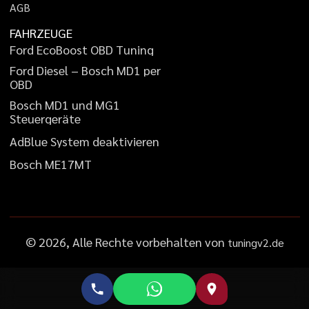
A
G
B
FAHRZEUGE
F
o
r
d
E
c
o
B
o
o
s
t
O
B
D
T
u
n
i
n
g
F
o
r
d
D
i
e
s
e
l
–
B
o
s
c
h
M
D
1
p
e
r
O
B
D
B
o
s
c
h
M
D
1
u
n
d
M
G
1
S
t
e
u
e
r
g
e
r
ä
t
e
A
d
B
l
u
e
S
y
s
t
e
m
d
e
a
k
t
i
v
i
e
r
e
n
B
o
s
c
h
M
E
1
7
M
T
©
2026
, Alle Rechte vorbehalten von
tuningv2.de