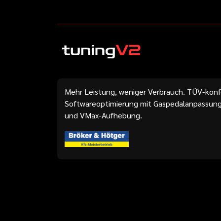
Mehr Leistung, weniger Verbrauch. TÜV-kon
Softwareoptimierung mit Gaspedalanpassung
und VMax-Aufhebung.