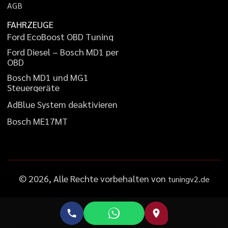
A
G
B
FAHRZEUGE
F
o
r
d
E
c
o
B
o
o
s
t
O
B
D
T
u
n
i
n
g
F
o
r
d
D
i
e
s
e
l
–
B
o
s
c
h
M
D
1
p
e
r
O
B
D
B
o
s
c
h
M
D
1
u
n
d
M
G
1
S
t
e
u
e
r
g
e
r
ä
t
e
A
d
B
l
u
e
S
y
s
t
e
m
d
e
a
k
t
i
v
i
e
r
e
n
B
o
s
c
h
M
E
1
7
M
T
©
2026
, Alle Rechte vorbehalten von
tuningv2.de