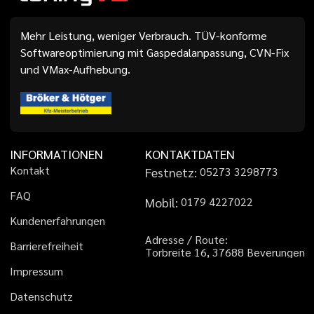
Mehr Leistung, weniger Verbrauch. TÜV-konforme
Softwareoptimierung mit Gaspedalanpassung, CVN-Fix
und VMax-Aufhebung.
INFORMATIONEN
KONTAKTDATEN
K
o
n
t
a
k
t
Festnetz:
0
5
2
7
3
3
2
9
8
7
7
3
F
A
Q
Mobil:
0
1
7
9
4
2
2
7
0
2
2
K
u
n
d
e
n
e
r
f
a
h
r
u
n
g
e
n
A
d
r
e
s
s
e
/
R
o
u
t
e
:
B
a
r
r
i
e
r
e
f
r
e
i
h
e
i
t
T
o
r
b
r
e
i
t
e
1
6
,
3
7
6
8
8
B
e
v
e
r
u
n
g
e
n
I
m
p
r
e
s
s
u
m
D
a
t
e
n
s
c
h
u
t
z