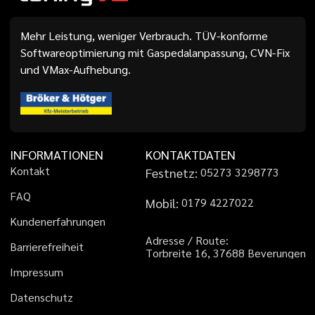
Mehr Leistung, weniger Verbrauch. TÜV-konforme
Softwareoptimierung mit Gaspedalanpassung, CVN-Fix
und VMax-Aufhebung.
INFORMATIONEN
KONTAKTDATEN
K
o
n
t
a
k
t
Festnetz:
0
5
2
7
3
3
2
9
8
7
7
3
F
A
Q
Mobil:
0
1
7
9
4
2
2
7
0
2
2
K
u
n
d
e
n
e
r
f
a
h
r
u
n
g
e
n
A
d
r
e
s
s
e
/
R
o
u
t
e
:
B
a
r
r
i
e
r
e
f
r
e
i
h
e
i
t
T
o
r
b
r
e
i
t
e
1
6
,
3
7
6
8
8
B
e
v
e
r
u
n
g
e
n
I
m
p
r
e
s
s
u
m
D
a
t
e
n
s
c
h
u
t
z