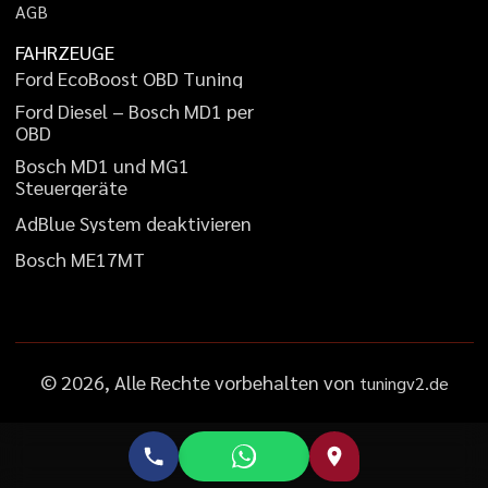
A
G
B
FAHRZEUGE
F
o
r
d
E
c
o
B
o
o
s
t
O
B
D
T
u
n
i
n
g
F
o
r
d
D
i
e
s
e
l
–
B
o
s
c
h
M
D
1
p
e
r
O
B
D
B
o
s
c
h
M
D
1
u
n
d
M
G
1
S
t
e
u
e
r
g
e
r
ä
t
e
A
d
B
l
u
e
S
y
s
t
e
m
d
e
a
k
t
i
v
i
e
r
e
n
B
o
s
c
h
M
E
1
7
M
T
©
2026
, Alle Rechte vorbehalten von
tuningv2.de