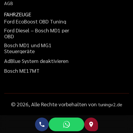
A
G
B
FAHRZEUGE
F
o
r
d
E
c
o
B
o
o
s
t
O
B
D
T
u
n
i
n
g
F
o
r
d
D
i
e
s
e
l
–
B
o
s
c
h
M
D
1
p
e
r
O
B
D
B
o
s
c
h
M
D
1
u
n
d
M
G
1
S
t
e
u
e
r
g
e
r
ä
t
e
A
d
B
l
u
e
S
y
s
t
e
m
d
e
a
k
t
i
v
i
e
r
e
n
B
o
s
c
h
M
E
1
7
M
T
©
2026
, Alle Rechte vorbehalten von
tuningv2.de