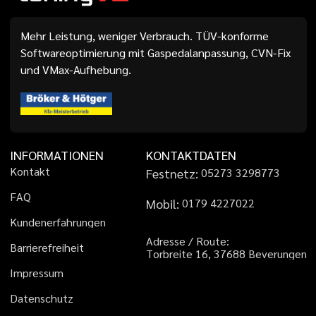
Mehr Leistung, weniger Verbrauch. TÜV-konforme
Softwareoptimierung mit Gaspedalanpassung, CVN-Fix
und VMax-Aufhebung.
INFORMATIONEN
KONTAKTDATEN
K
o
n
t
a
k
t
Festnetz:
0
5
2
7
3
3
2
9
8
7
7
3
F
A
Q
Mobil:
0
1
7
9
4
2
2
7
0
2
2
K
u
n
d
e
n
e
r
f
a
h
r
u
n
g
e
n
A
d
r
e
s
s
e
/
R
o
u
t
e
:
B
a
r
r
i
e
r
e
f
r
e
i
h
e
i
t
T
o
r
b
r
e
i
t
e
1
6
,
3
7
6
8
8
B
e
v
e
r
u
n
g
e
n
I
m
p
r
e
s
s
u
m
D
a
t
e
n
s
c
h
u
t
z