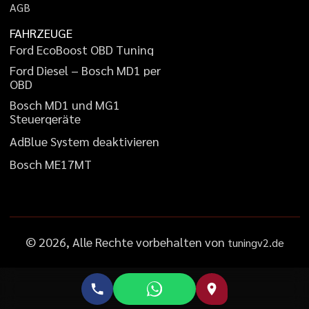
A
G
B
FAHRZEUGE
F
o
r
d
E
c
o
B
o
o
s
t
O
B
D
T
u
n
i
n
g
F
o
r
d
D
i
e
s
e
l
–
B
o
s
c
h
M
D
1
p
e
r
O
B
D
B
o
s
c
h
M
D
1
u
n
d
M
G
1
S
t
e
u
e
r
g
e
r
ä
t
e
A
d
B
l
u
e
S
y
s
t
e
m
d
e
a
k
t
i
v
i
e
r
e
n
B
o
s
c
h
M
E
1
7
M
T
©
2026
, Alle Rechte vorbehalten von
tuningv2.de