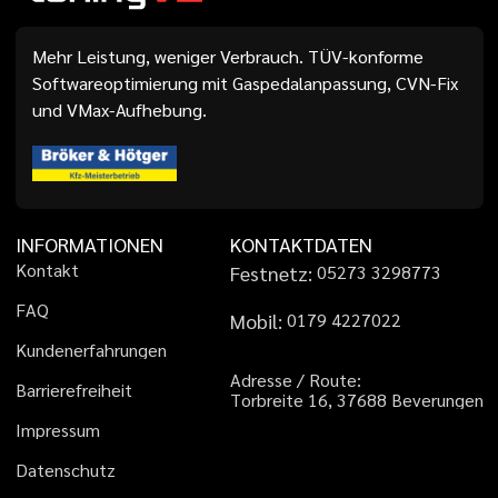
Mehr Leistung, weniger Verbrauch. TÜV-konforme
Softwareoptimierung mit Gaspedalanpassung, CVN-Fix
und VMax-Aufhebung.
INFORMATIONEN
KONTAKTDATEN
K
o
n
t
a
k
t
Festnetz:
0
5
2
7
3
3
2
9
8
7
7
3
F
A
Q
Mobil:
0
1
7
9
4
2
2
7
0
2
2
K
u
n
d
e
n
e
r
f
a
h
r
u
n
g
e
n
A
d
r
e
s
s
e
/
R
o
u
t
e
:
B
a
r
r
i
e
r
e
f
r
e
i
h
e
i
t
T
o
r
b
r
e
i
t
e
1
6
,
3
7
6
8
8
B
e
v
e
r
u
n
g
e
n
I
m
p
r
e
s
s
u
m
D
a
t
e
n
s
c
h
u
t
z