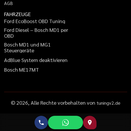
A
G
B
FAHRZEUGE
F
o
r
d
E
c
o
B
o
o
s
t
O
B
D
T
u
n
i
n
g
F
o
r
d
D
i
e
s
e
l
–
B
o
s
c
h
M
D
1
p
e
r
O
B
D
B
o
s
c
h
M
D
1
u
n
d
M
G
1
S
t
e
u
e
r
g
e
r
ä
t
e
A
d
B
l
u
e
S
y
s
t
e
m
d
e
a
k
t
i
v
i
e
r
e
n
B
o
s
c
h
M
E
1
7
M
T
©
2026
, Alle Rechte vorbehalten von
tuningv2.de