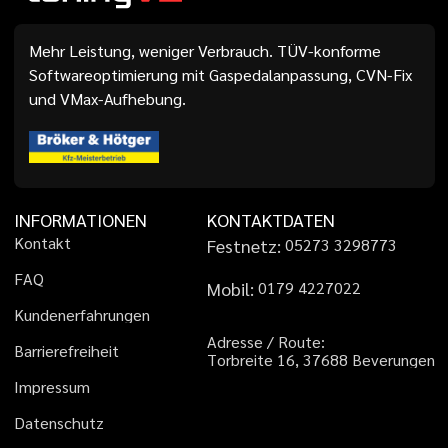
Mehr Leistung, weniger Verbrauch. TÜV-konforme
Softwareoptimierung mit Gaspedalanpassung, CVN-Fix
und VMax-Aufhebung.
INFORMATIONEN
KONTAKTDATEN
K
o
n
t
a
k
t
Festnetz:
0
5
2
7
3
3
2
9
8
7
7
3
F
A
Q
Mobil:
0
1
7
9
4
2
2
7
0
2
2
K
u
n
d
e
n
e
r
f
a
h
r
u
n
g
e
n
A
d
r
e
s
s
e
/
R
o
u
t
e
:
B
a
r
r
i
e
r
e
f
r
e
i
h
e
i
t
T
o
r
b
r
e
i
t
e
1
6
,
3
7
6
8
8
B
e
v
e
r
u
n
g
e
n
I
m
p
r
e
s
s
u
m
D
a
t
e
n
s
c
h
u
t
z