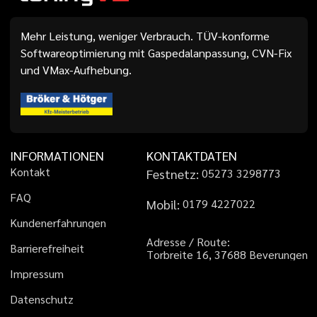
Mehr Leistung, weniger Verbrauch. TÜV-konforme
Softwareoptimierung mit Gaspedalanpassung, CVN-Fix
und VMax-Aufhebung.
INFORMATIONEN
KONTAKTDATEN
K
o
n
t
a
k
t
Festnetz:
0
5
2
7
3
3
2
9
8
7
7
3
F
A
Q
Mobil:
0
1
7
9
4
2
2
7
0
2
2
K
u
n
d
e
n
e
r
f
a
h
r
u
n
g
e
n
A
d
r
e
s
s
e
/
R
o
u
t
e
:
B
a
r
r
i
e
r
e
f
r
e
i
h
e
i
t
T
o
r
b
r
e
i
t
e
1
6
,
3
7
6
8
8
B
e
v
e
r
u
n
g
e
n
I
m
p
r
e
s
s
u
m
D
a
t
e
n
s
c
h
u
t
z