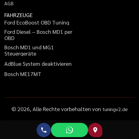
A
G
B
FAHRZEUGE
F
o
r
d
E
c
o
B
o
o
s
t
O
B
D
T
u
n
i
n
g
F
o
r
d
D
i
e
s
e
l
–
B
o
s
c
h
M
D
1
p
e
r
O
B
D
B
o
s
c
h
M
D
1
u
n
d
M
G
1
S
t
e
u
e
r
g
e
r
ä
t
e
A
d
B
l
u
e
S
y
s
t
e
m
d
e
a
k
t
i
v
i
e
r
e
n
B
o
s
c
h
M
E
1
7
M
T
©
2026
, Alle Rechte vorbehalten von
tuningv2.de