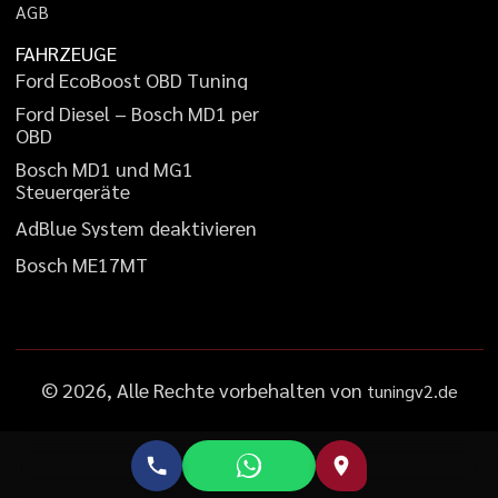
A
G
B
FAHRZEUGE
F
o
r
d
E
c
o
B
o
o
s
t
O
B
D
T
u
n
i
n
g
F
o
r
d
D
i
e
s
e
l
–
B
o
s
c
h
M
D
1
p
e
r
O
B
D
B
o
s
c
h
M
D
1
u
n
d
M
G
1
S
t
e
u
e
r
g
e
r
ä
t
e
A
d
B
l
u
e
S
y
s
t
e
m
d
e
a
k
t
i
v
i
e
r
e
n
B
o
s
c
h
M
E
1
7
M
T
©
2026
, Alle Rechte vorbehalten von
tuningv2.de