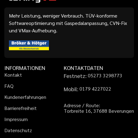
Mehr Leistung, weniger Verbrauch. TÜV-konforme
Softwareoptimierung mit Gaspedalanpassung, CVN-Fix
und VMax-Aufhebung.
INFORMATIONEN
KONTAKTDATEN
K
o
n
t
a
k
t
Festnetz:
0
5
2
7
3
3
2
9
8
7
7
3
F
A
Q
Mobil:
0
1
7
9
4
2
2
7
0
2
2
K
u
n
d
e
n
e
r
f
a
h
r
u
n
g
e
n
A
d
r
e
s
s
e
/
R
o
u
t
e
:
B
a
r
r
i
e
r
e
f
r
e
i
h
e
i
t
T
o
r
b
r
e
i
t
e
1
6
,
3
7
6
8
8
B
e
v
e
r
u
n
g
e
n
I
m
p
r
e
s
s
u
m
D
a
t
e
n
s
c
h
u
t
z