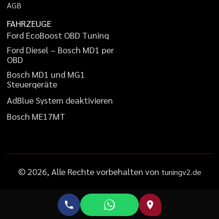
A
G
B
FAHRZEUGE
F
o
r
d
E
c
o
B
o
o
s
t
O
B
D
T
u
n
i
n
g
F
o
r
d
D
i
e
s
e
l
–
B
o
s
c
h
M
D
1
p
e
r
O
B
D
B
o
s
c
h
M
D
1
u
n
d
M
G
1
S
t
e
u
e
r
g
e
r
ä
t
e
A
d
B
l
u
e
S
y
s
t
e
m
d
e
a
k
t
i
v
i
e
r
e
n
B
o
s
c
h
M
E
1
7
M
T
©
2026
, Alle Rechte vorbehalten von
tuningv2.de