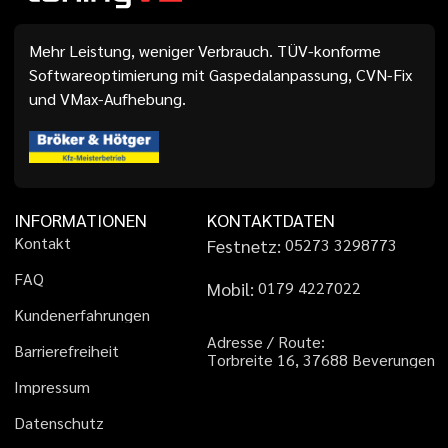
Mehr Leistung, weniger Verbrauch. TÜV-konforme
Softwareoptimierung mit Gaspedalanpassung, CVN-Fix
und VMax-Aufhebung.
INFORMATIONEN
KONTAKTDATEN
K
o
n
t
a
k
t
Festnetz:
0
5
2
7
3
3
2
9
8
7
7
3
F
A
Q
Mobil:
0
1
7
9
4
2
2
7
0
2
2
K
u
n
d
e
n
e
r
f
a
h
r
u
n
g
e
n
A
d
r
e
s
s
e
/
R
o
u
t
e
:
B
a
r
r
i
e
r
e
f
r
e
i
h
e
i
t
T
o
r
b
r
e
i
t
e
1
6
,
3
7
6
8
8
B
e
v
e
r
u
n
g
e
n
I
m
p
r
e
s
s
u
m
D
a
t
e
n
s
c
h
u
t
z