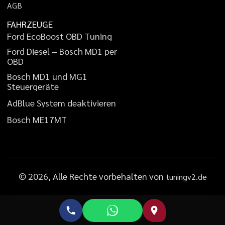
A
G
B
FAHRZEUGE
F
o
r
d
E
c
o
B
o
o
s
t
O
B
D
T
u
n
i
n
g
F
o
r
d
D
i
e
s
e
l
–
B
o
s
c
h
M
D
1
p
e
r
O
B
D
B
o
s
c
h
M
D
1
u
n
d
M
G
1
S
t
e
u
e
r
g
e
r
ä
t
e
A
d
B
l
u
e
S
y
s
t
e
m
d
e
a
k
t
i
v
i
e
r
e
n
B
o
s
c
h
M
E
1
7
M
T
©
2026
, Alle Rechte vorbehalten von
tuningv2.de