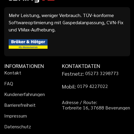
Mehr Leistung, weniger Verbrauch. TÜV-konforme
Softwareoptimierung mit Gaspedalanpassung, CVN-Fix
und VMax-Aufhebung.
INFORMATIONEN
KONTAKTDATEN
K
o
n
t
a
k
t
Festnetz:
0
5
2
7
3
3
2
9
8
7
7
3
F
A
Q
Mobil:
0
1
7
9
4
2
2
7
0
2
2
K
u
n
d
e
n
e
r
f
a
h
r
u
n
g
e
n
A
d
r
e
s
s
e
/
R
o
u
t
e
:
B
a
r
r
i
e
r
e
f
r
e
i
h
e
i
t
T
o
r
b
r
e
i
t
e
1
6
,
3
7
6
8
8
B
e
v
e
r
u
n
g
e
n
I
m
p
r
e
s
s
u
m
D
a
t
e
n
s
c
h
u
t
z