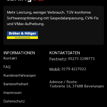
Mehr Leistung, weniger Verbrauch. TÜV-konforme
Softwareoptimierung mit Gaspedalanpassung, CVN-Fix
und VMax-Aufhebung.
INFORMATIONEN
KONTAKTDATEN
K
o
n
t
a
k
t
Festnetz:
0
5
2
7
3
3
2
9
8
7
7
3
F
A
Q
Mobil:
0
1
7
9
4
2
2
7
0
2
2
K
u
n
d
e
n
e
r
f
a
h
r
u
n
g
e
n
A
d
r
e
s
s
e
/
R
o
u
t
e
:
B
a
r
r
i
e
r
e
f
r
e
i
h
e
i
t
T
o
r
b
r
e
i
t
e
1
6
,
3
7
6
8
8
B
e
v
e
r
u
n
g
e
n
I
m
p
r
e
s
s
u
m
D
a
t
e
n
s
c
h
u
t
z