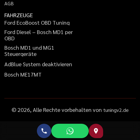
A
G
B
FAHRZEUGE
F
o
r
d
E
c
o
B
o
o
s
t
O
B
D
T
u
n
i
n
g
F
o
r
d
D
i
e
s
e
l
–
B
o
s
c
h
M
D
1
p
e
r
O
B
D
B
o
s
c
h
M
D
1
u
n
d
M
G
1
S
t
e
u
e
r
g
e
r
ä
t
e
A
d
B
l
u
e
S
y
s
t
e
m
d
e
a
k
t
i
v
i
e
r
e
n
B
o
s
c
h
M
E
1
7
M
T
©
2026
, Alle Rechte vorbehalten von
tuningv2.de