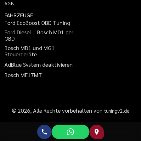
A
G
B
FAHRZEUGE
F
o
r
d
E
c
o
B
o
o
s
t
O
B
D
T
u
n
i
n
g
F
o
r
d
D
i
e
s
e
l
–
B
o
s
c
h
M
D
1
p
e
r
O
B
D
B
o
s
c
h
M
D
1
u
n
d
M
G
1
S
t
e
u
e
r
g
e
r
ä
t
e
A
d
B
l
u
e
S
y
s
t
e
m
d
e
a
k
t
i
v
i
e
r
e
n
B
o
s
c
h
M
E
1
7
M
T
©
2026
, Alle Rechte vorbehalten von
tuningv2.de