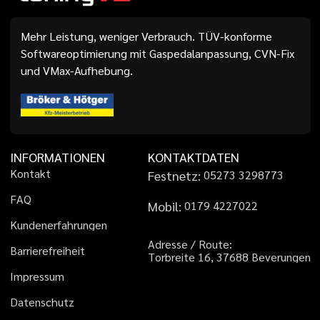
Mehr Leistung, weniger Verbrauch. TÜV-konforme
Softwareoptimierung mit Gaspedalanpassung, CVN-Fix
und VMax-Aufhebung.
INFORMATIONEN
KONTAKTDATEN
K
o
n
t
a
k
t
Festnetz:
0
5
2
7
3
3
2
9
8
7
7
3
F
A
Q
Mobil:
0
1
7
9
4
2
2
7
0
2
2
K
u
n
d
e
n
e
r
f
a
h
r
u
n
g
e
n
A
d
r
e
s
s
e
/
R
o
u
t
e
:
B
a
r
r
i
e
r
e
f
r
e
i
h
e
i
t
T
o
r
b
r
e
i
t
e
1
6
,
3
7
6
8
8
B
e
v
e
r
u
n
g
e
n
I
m
p
r
e
s
s
u
m
D
a
t
e
n
s
c
h
u
t
z