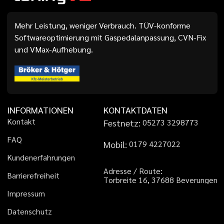
Mehr Leistung, weniger Verbrauch. TÜV-konforme
Softwareoptimierung mit Gaspedalanpassung, CVN-Fix
und VMax-Aufhebung.
INFORMATIONEN
KONTAKTDATEN
K
o
n
t
a
k
t
Festnetz:
0
5
2
7
3
3
2
9
8
7
7
3
F
A
Q
Mobil:
0
1
7
9
4
2
2
7
0
2
2
K
u
n
d
e
n
e
r
f
a
h
r
u
n
g
e
n
A
d
r
e
s
s
e
/
R
o
u
t
e
:
B
a
r
r
i
e
r
e
f
r
e
i
h
e
i
t
T
o
r
b
r
e
i
t
e
1
6
,
3
7
6
8
8
B
e
v
e
r
u
n
g
e
n
I
m
p
r
e
s
s
u
m
D
a
t
e
n
s
c
h
u
t
z