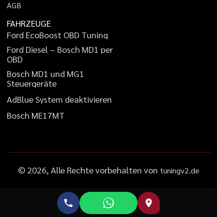
A
G
B
FAHRZEUGE
F
o
r
d
E
c
o
B
o
o
s
t
O
B
D
T
u
n
i
n
g
F
o
r
d
D
i
e
s
e
l
–
B
o
s
c
h
M
D
1
p
e
r
O
B
D
B
o
s
c
h
M
D
1
u
n
d
M
G
1
S
t
e
u
e
r
g
e
r
ä
t
e
A
d
B
l
u
e
S
y
s
t
e
m
d
e
a
k
t
i
v
i
e
r
e
n
B
o
s
c
h
M
E
1
7
M
T
©
2026
, Alle Rechte vorbehalten von
tuningv2.de