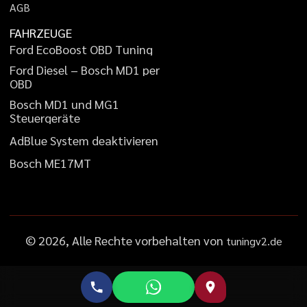
A
G
B
FAHRZEUGE
F
o
r
d
E
c
o
B
o
o
s
t
O
B
D
T
u
n
i
n
g
F
o
r
d
D
i
e
s
e
l
–
B
o
s
c
h
M
D
1
p
e
r
O
B
D
B
o
s
c
h
M
D
1
u
n
d
M
G
1
S
t
e
u
e
r
g
e
r
ä
t
e
A
d
B
l
u
e
S
y
s
t
e
m
d
e
a
k
t
i
v
i
e
r
e
n
B
o
s
c
h
M
E
1
7
M
T
©
2026
, Alle Rechte vorbehalten von
tuningv2.de