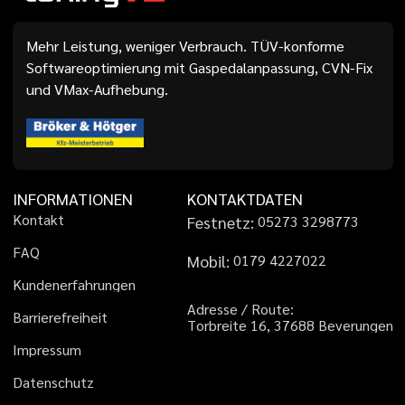
Mehr Leistung, weniger Verbrauch. TÜV-konforme
Softwareoptimierung mit Gaspedalanpassung, CVN-Fix
und VMax-Aufhebung.
INFORMATIONEN
KONTAKTDATEN
K
o
n
t
a
k
t
Festnetz:
0
5
2
7
3
3
2
9
8
7
7
3
F
A
Q
Mobil:
0
1
7
9
4
2
2
7
0
2
2
K
u
n
d
e
n
e
r
f
a
h
r
u
n
g
e
n
A
d
r
e
s
s
e
/
R
o
u
t
e
:
B
a
r
r
i
e
r
e
f
r
e
i
h
e
i
t
T
o
r
b
r
e
i
t
e
1
6
,
3
7
6
8
8
B
e
v
e
r
u
n
g
e
n
I
m
p
r
e
s
s
u
m
D
a
t
e
n
s
c
h
u
t
z