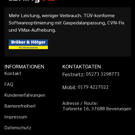
Mehr Leistung, weniger Verbrauch. TÜV-konforme
Softwareoptimierung mit Gaspedalanpassung, CVN-Fix
und VMax-Aufhebung.
INFORMATIONEN
KONTAKTDATEN
K
o
n
t
a
k
t
Festnetz:
0
5
2
7
3
3
2
9
8
7
7
3
F
A
Q
Mobil:
0
1
7
9
4
2
2
7
0
2
2
K
u
n
d
e
n
e
r
f
a
h
r
u
n
g
e
n
A
d
r
e
s
s
e
/
R
o
u
t
e
:
B
a
r
r
i
e
r
e
f
r
e
i
h
e
i
t
T
o
r
b
r
e
i
t
e
1
6
,
3
7
6
8
8
B
e
v
e
r
u
n
g
e
n
I
m
p
r
e
s
s
u
m
D
a
t
e
n
s
c
h
u
t
z