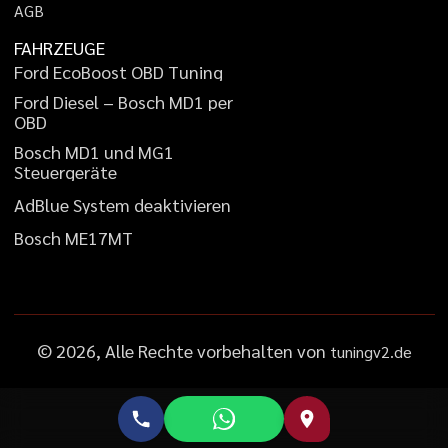
A
G
B
FAHRZEUGE
F
o
r
d
E
c
o
B
o
o
s
t
O
B
D
T
u
n
i
n
g
F
o
r
d
D
i
e
s
e
l
–
B
o
s
c
h
M
D
1
p
e
r
O
B
D
B
o
s
c
h
M
D
1
u
n
d
M
G
1
S
t
e
u
e
r
g
e
r
ä
t
e
A
d
B
l
u
e
S
y
s
t
e
m
d
e
a
k
t
i
v
i
e
r
e
n
B
o
s
c
h
M
E
1
7
M
T
©
2026
, Alle Rechte vorbehalten von
tuningv2.de