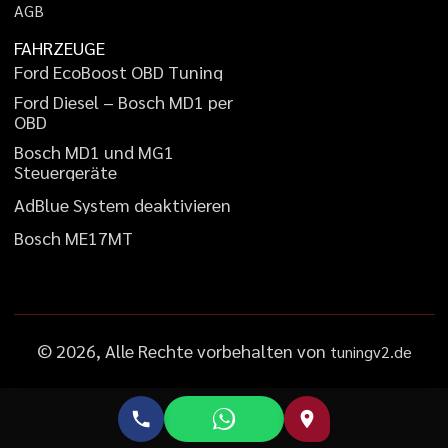
A
G
B
FAHRZEUGE
F
o
r
d
E
c
o
B
o
o
s
t
O
B
D
T
u
n
i
n
g
F
o
r
d
D
i
e
s
e
l
–
B
o
s
c
h
M
D
1
p
e
r
O
B
D
B
o
s
c
h
M
D
1
u
n
d
M
G
1
S
t
e
u
e
r
g
e
r
ä
t
e
A
d
B
l
u
e
S
y
s
t
e
m
d
e
a
k
t
i
v
i
e
r
e
n
B
o
s
c
h
M
E
1
7
M
T
©
2026
, Alle Rechte vorbehalten von
tuningv2.de