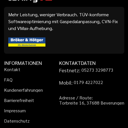
Mehr Leistung, weniger Verbrauch. TÜV-konforme
Softwareoptimierung mit Gaspedalanpassung, CVN-Fix
und VMax-Aufhebung.
INFORMATIONEN
KONTAKTDATEN
K
o
n
t
a
k
t
Festnetz:
0
5
2
7
3
3
2
9
8
7
7
3
F
A
Q
Mobil:
0
1
7
9
4
2
2
7
0
2
2
K
u
n
d
e
n
e
r
f
a
h
r
u
n
g
e
n
A
d
r
e
s
s
e
/
R
o
u
t
e
:
B
a
r
r
i
e
r
e
f
r
e
i
h
e
i
t
T
o
r
b
r
e
i
t
e
1
6
,
3
7
6
8
8
B
e
v
e
r
u
n
g
e
n
I
m
p
r
e
s
s
u
m
D
a
t
e
n
s
c
h
u
t
z