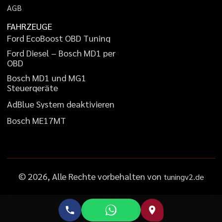
A
G
B
FAHRZEUGE
F
o
r
d
E
c
o
B
o
o
s
t
O
B
D
T
u
n
i
n
g
F
o
r
d
D
i
e
s
e
l
–
B
o
s
c
h
M
D
1
p
e
r
O
B
D
B
o
s
c
h
M
D
1
u
n
d
M
G
1
S
t
e
u
e
r
g
e
r
ä
t
e
A
d
B
l
u
e
S
y
s
t
e
m
d
e
a
k
t
i
v
i
e
r
e
n
B
o
s
c
h
M
E
1
7
M
T
©
2026
, Alle Rechte vorbehalten von
tuningv2.de