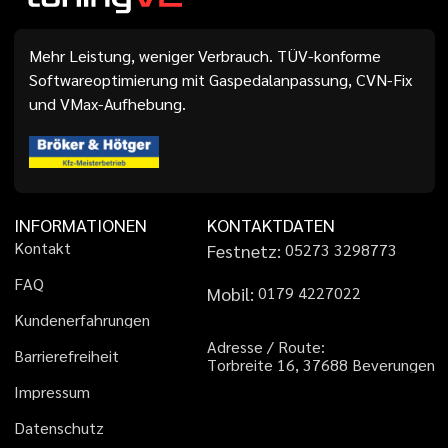
Mehr Leistung, weniger Verbrauch. TÜV-konforme
Softwareoptimierung mit Gaspedalanpassung, CVN-Fix
und VMax-Aufhebung.
INFORMATIONEN
KONTAKTDATEN
K
o
n
t
a
k
t
Festnetz:
0
5
2
7
3
3
2
9
8
7
7
3
F
A
Q
Mobil:
0
1
7
9
4
2
2
7
0
2
2
K
u
n
d
e
n
e
r
f
a
h
r
u
n
g
e
n
A
d
r
e
s
s
e
/
R
o
u
t
e
:
B
a
r
r
i
e
r
e
f
r
e
i
h
e
i
t
T
o
r
b
r
e
i
t
e
1
6
,
3
7
6
8
8
B
e
v
e
r
u
n
g
e
n
I
m
p
r
e
s
s
u
m
D
a
t
e
n
s
c
h
u
t
z