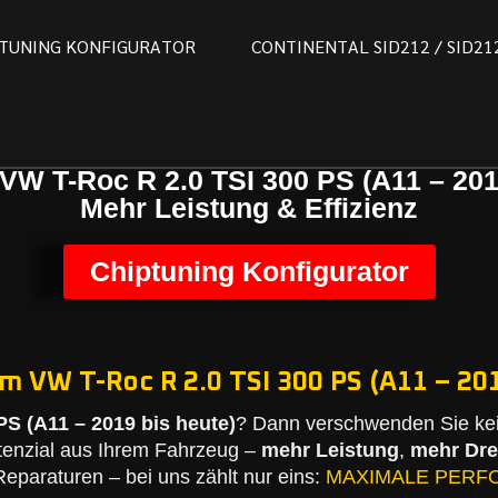
T
U
N
I
N
G
K
O
N
F
I
G
U
R
A
T
O
R
C
O
N
T
I
N
E
N
T
A
L
S
I
D
2
1
2
/
S
I
D
2
1
VW T-Roc R 2.0 TSI 300 PS (A11 – 201
Mehr Leistung & Effizienz
Chiptuning Konfigurator
m VW T-Roc R 2.0 TSI 300 PS (A11 – 201
PS (A11 – 2019 bis heute)
? Dann verschwenden Sie kei
tenzial aus Ihrem Fahrzeug –
mehr Leistung
,
mehr Dr
eparaturen – bei uns zählt nur eins:
MAXIMALE PERF