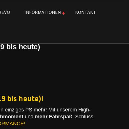
2
E
V
O
I
N
F
O
R
M
A
T
I
O
N
E
N
K
O
N
T
A
K
T
9 bis heute)
9 bis heute)!
n einziges PS mehr! Mit unserem High-
ehmoment
und
mehr Fahrspaß
. Schluss
ORMANCE!