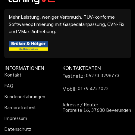
Mehr Leistung, weniger Verbrauch. TÜV-konforme
Softwareoptimierung mit Gaspedalanpassung, CVN-Fix
und VMax-Aufhebung.
INFORMATIONEN
KONTAKTDATEN
K
o
n
t
a
k
t
Festnetz:
0
5
2
7
3
3
2
9
8
7
7
3
F
A
Q
Mobil:
0
1
7
9
4
2
2
7
0
2
2
K
u
n
d
e
n
e
r
f
a
h
r
u
n
g
e
n
A
d
r
e
s
s
e
/
R
o
u
t
e
:
B
a
r
r
i
e
r
e
f
r
e
i
h
e
i
t
T
o
r
b
r
e
i
t
e
1
6
,
3
7
6
8
8
B
e
v
e
r
u
n
g
e
n
I
m
p
r
e
s
s
u
m
D
a
t
e
n
s
c
h
u
t
z