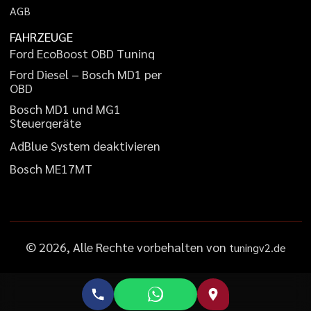
A
G
B
FAHRZEUGE
F
o
r
d
E
c
o
B
o
o
s
t
O
B
D
T
u
n
i
n
g
F
o
r
d
D
i
e
s
e
l
–
B
o
s
c
h
M
D
1
p
e
r
O
B
D
B
o
s
c
h
M
D
1
u
n
d
M
G
1
S
t
e
u
e
r
g
e
r
ä
t
e
A
d
B
l
u
e
S
y
s
t
e
m
d
e
a
k
t
i
v
i
e
r
e
n
B
o
s
c
h
M
E
1
7
M
T
©
2026
, Alle Rechte vorbehalten von
tuningv2.de