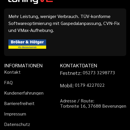
Mehr Leistung, weniger Verbrauch. TÜV-konforme
Softwareoptimierung mit Gaspedalanpassung, CVN-Fix
und VMax-Aufhebung.
INFORMATIONEN
KONTAKTDATEN
K
o
n
t
a
k
t
Festnetz:
0
5
2
7
3
3
2
9
8
7
7
3
F
A
Q
Mobil:
0
1
7
9
4
2
2
7
0
2
2
K
u
n
d
e
n
e
r
f
a
h
r
u
n
g
e
n
A
d
r
e
s
s
e
/
R
o
u
t
e
:
B
a
r
r
i
e
r
e
f
r
e
i
h
e
i
t
T
o
r
b
r
e
i
t
e
1
6
,
3
7
6
8
8
B
e
v
e
r
u
n
g
e
n
I
m
p
r
e
s
s
u
m
D
a
t
e
n
s
c
h
u
t
z