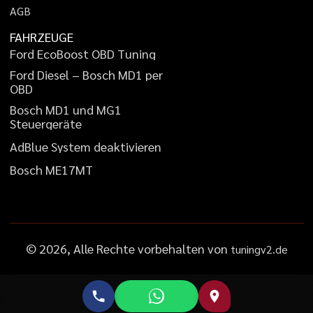
A
G
B
FAHRZEUGE
F
o
r
d
E
c
o
B
o
o
s
t
O
B
D
T
u
n
i
n
g
F
o
r
d
D
i
e
s
e
l
–
B
o
s
c
h
M
D
1
p
e
r
O
B
D
B
o
s
c
h
M
D
1
u
n
d
M
G
1
S
t
e
u
e
r
g
e
r
ä
t
e
A
d
B
l
u
e
S
y
s
t
e
m
d
e
a
k
t
i
v
i
e
r
e
n
B
o
s
c
h
M
E
1
7
M
T
©
2026
, Alle Rechte vorbehalten von
tuningv2.de