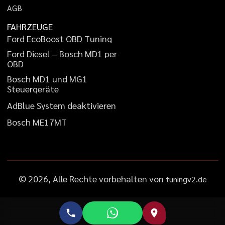
A
G
B
FAHRZEUGE
F
o
r
d
E
c
o
B
o
o
s
t
O
B
D
T
u
n
i
n
g
F
o
r
d
D
i
e
s
e
l
–
B
o
s
c
h
M
D
1
p
e
r
O
B
D
B
o
s
c
h
M
D
1
u
n
d
M
G
1
S
t
e
u
e
r
g
e
r
ä
t
e
A
d
B
l
u
e
S
y
s
t
e
m
d
e
a
k
t
i
v
i
e
r
e
n
B
o
s
c
h
M
E
1
7
M
T
©
2026
, Alle Rechte vorbehalten von
tuningv2.de