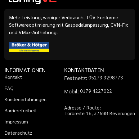
Mehr Leistung, weniger Verbrauch. TÜV-konforme
Softwareoptimierung mit Gaspedalanpassung, CVN-Fix
und VMax-Aufhebung.
INFORMATIONEN
KONTAKTDATEN
K
o
n
t
a
k
t
Festnetz:
0
5
2
7
3
3
2
9
8
7
7
3
F
A
Q
Mobil:
0
1
7
9
4
2
2
7
0
2
2
K
u
n
d
e
n
e
r
f
a
h
r
u
n
g
e
n
A
d
r
e
s
s
e
/
R
o
u
t
e
:
B
a
r
r
i
e
r
e
f
r
e
i
h
e
i
t
T
o
r
b
r
e
i
t
e
1
6
,
3
7
6
8
8
B
e
v
e
r
u
n
g
e
n
I
m
p
r
e
s
s
u
m
D
a
t
e
n
s
c
h
u
t
z