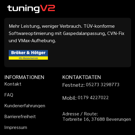
Mehr Leistung, weniger Verbrauch. TÜV-konforme
Softwareoptimierung mit Gaspedalanpassung, CVN-Fix
und VMax-Aufhebung.
INFORMATIONEN
KONTAKTDATEN
K
o
n
t
a
k
t
Festnetz:
0
5
2
7
3
3
2
9
8
7
7
3
F
A
Q
Mobil:
0
1
7
9
4
2
2
7
0
2
2
K
u
n
d
e
n
e
r
f
a
h
r
u
n
g
e
n
A
d
r
e
s
s
e
/
R
o
u
t
e
:
B
a
r
r
i
e
r
e
f
r
e
i
h
e
i
t
T
o
r
b
r
e
i
t
e
1
6
,
3
7
6
8
8
B
e
v
e
r
u
n
g
e
n
I
m
p
r
e
s
s
u
m