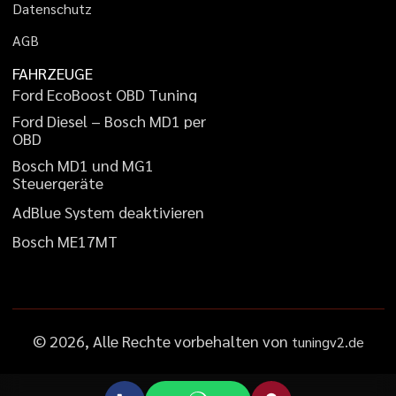
D
a
t
e
n
s
c
h
u
t
z
A
G
B
FAHRZEUGE
F
o
r
d
E
c
o
B
o
o
s
t
O
B
D
T
u
n
i
n
g
F
o
r
d
D
i
e
s
e
l
–
B
o
s
c
h
M
D
1
p
e
r
O
B
D
B
o
s
c
h
M
D
1
u
n
d
M
G
1
S
t
e
u
e
r
g
e
r
ä
t
e
A
d
B
l
u
e
S
y
s
t
e
m
d
e
a
k
t
i
v
i
e
r
e
n
B
o
s
c
h
M
E
1
7
M
T
©
2026
, Alle Rechte vorbehalten von
tuningv2.de