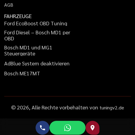
A
G
B
FAHRZEUGE
F
o
r
d
E
c
o
B
o
o
s
t
O
B
D
T
u
n
i
n
g
F
o
r
d
D
i
e
s
e
l
–
B
o
s
c
h
M
D
1
p
e
r
O
B
D
B
o
s
c
h
M
D
1
u
n
d
M
G
1
S
t
e
u
e
r
g
e
r
ä
t
e
A
d
B
l
u
e
S
y
s
t
e
m
d
e
a
k
t
i
v
i
e
r
e
n
B
o
s
c
h
M
E
1
7
M
T
©
2026
, Alle Rechte vorbehalten von
tuningv2.de