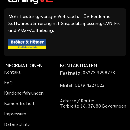
Mehr Leistung, weniger Verbrauch. TÜV-konforme
Softwareoptimierung mit Gaspedalanpassung, CVN-Fix
und VMax-Aufhebung.
INFORMATIONEN
KONTAKTDATEN
K
o
n
t
a
k
t
Festnetz:
0
5
2
7
3
3
2
9
8
7
7
3
F
A
Q
Mobil:
0
1
7
9
4
2
2
7
0
2
2
K
u
n
d
e
n
e
r
f
a
h
r
u
n
g
e
n
A
d
r
e
s
s
e
/
R
o
u
t
e
:
B
a
r
r
i
e
r
e
f
r
e
i
h
e
i
t
T
o
r
b
r
e
i
t
e
1
6
,
3
7
6
8
8
B
e
v
e
r
u
n
g
e
n
I
m
p
r
e
s
s
u
m
D
a
t
e
n
s
c
h
u
t
z