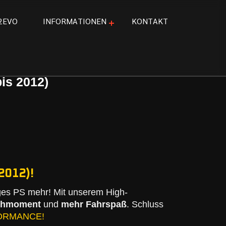
2
E
V
O
I
N
F
O
R
M
A
T
I
O
N
E
N
K
O
N
T
A
K
T
is 2012)
2012)!
ges PS mehr! Mit unserem High-
ehmoment
und
mehr Fahrspaß
. Schluss
ORMANCE!