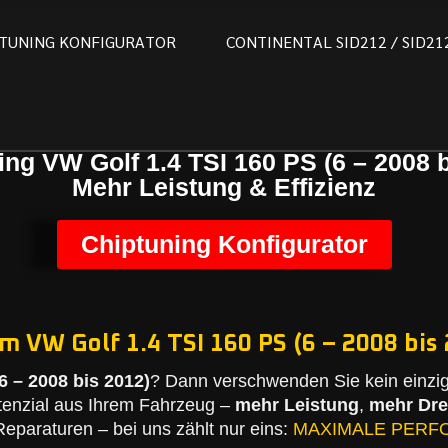
T
U
N
I
N
G
K
O
N
F
I
G
U
R
A
T
O
R
C
O
N
T
I
N
E
N
T
A
L
S
I
D
2
1
2
/
S
I
D
2
1
ing VW Golf 1.4 TSI 160 PS (6 – 2008 b
Mehr Leistung & Effizienz
Chiptuning Konfigurator
m VW Golf 1.4 TSI 160 PS (6 – 2008 bis 
6 – 2008 bis 2012)
? Dann verschwenden Sie kein einzi
tenzial aus Ihrem Fahrzeug –
mehr Leistung
,
mehr Dr
eparaturen – bei uns zählt nur eins:
MAXIMALE PERF