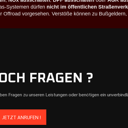
en
,
NOx ausschalten
,
DPF ausschalten
oder
AGR aus
bgas-Systemen dürfen
nicht im öffentlichen Straßenver
der Offroad vorgesehen. Verstöße können zu Bußgeldern,
OCH FRAGEN ?
aben Fragen zu unseren Leistungen oder benötigen ein unverbind
JETZT ANRUFEN !