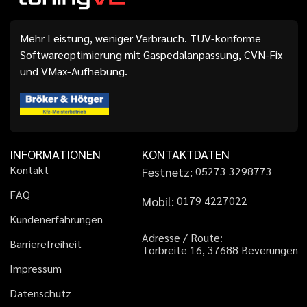
Mehr Leistung, weniger Verbrauch. TÜV-konforme
Softwareoptimierung mit Gaspedalanpassung, CVN-Fix
und VMax-Aufhebung.
INFORMATIONEN
KONTAKTDATEN
K
o
n
t
a
k
t
Festnetz:
0
5
2
7
3
3
2
9
8
7
7
3
F
A
Q
Mobil:
0
1
7
9
4
2
2
7
0
2
2
K
u
n
d
e
n
e
r
f
a
h
r
u
n
g
e
n
A
d
r
e
s
s
e
/
R
o
u
t
e
:
B
a
r
r
i
e
r
e
f
r
e
i
h
e
i
t
T
o
r
b
r
e
i
t
e
1
6
,
3
7
6
8
8
B
e
v
e
r
u
n
g
e
n
I
m
p
r
e
s
s
u
m
D
a
t
e
n
s
c
h
u
t
z