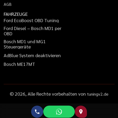
A
G
B
FAHRZEUGE
F
o
r
d
E
c
o
B
o
o
s
t
O
B
D
T
u
n
i
n
g
F
o
r
d
D
i
e
s
e
l
–
B
o
s
c
h
M
D
1
p
e
r
O
B
D
B
o
s
c
h
M
D
1
u
n
d
M
G
1
S
t
e
u
e
r
g
e
r
ä
t
e
A
d
B
l
u
e
S
y
s
t
e
m
d
e
a
k
t
i
v
i
e
r
e
n
B
o
s
c
h
M
E
1
7
M
T
©
2026
, Alle Rechte vorbehalten von
tuningv2.de