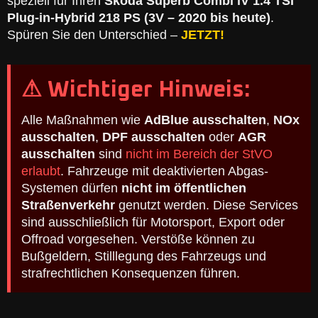
speziell für Ihren
Skoda Superb Combi iV 1.4 TSI
Plug-in-Hybrid 218 PS (3V – 2020 bis heute)
.
Spüren Sie den Unterschied –
JETZT!
⚠ Wichtiger Hinweis:
Alle Maßnahmen wie
AdBlue ausschalten
,
NOx
ausschalten
,
DPF ausschalten
oder
AGR
ausschalten
sind
nicht im Bereich der StVO
erlaubt
. Fahrzeuge mit deaktivierten Abgas-
Systemen dürfen
nicht im öffentlichen
Straßenverkehr
genutzt werden. Diese Services
sind ausschließlich für Motorsport, Export oder
Offroad vorgesehen. Verstöße können zu
Bußgeldern, Stilllegung des Fahrzeugs und
strafrechtlichen Konsequenzen führen.