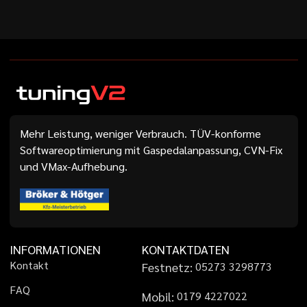
Mehr Leistung, weniger Verbrauch. TÜV-konforme
Softwareoptimierung mit Gaspedalanpassung, CVN-Fix
und VMax-Aufhebung.
INFORMATIONEN
KONTAKTDATEN
K
o
n
t
a
k
t
Festnetz:
0
5
2
7
3
3
2
9
8
7
7
3
F
A
Q
Mobil:
0
1
7
9
4
2
2
7
0
2
2