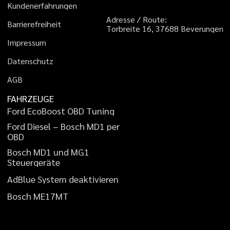
K
u
n
d
e
n
e
r
f
a
h
r
u
n
g
e
n
A
d
r
e
s
s
e
/
R
o
u
t
e
:
B
a
r
r
i
e
r
e
f
r
e
i
h
e
i
t
T
o
r
b
r
e
i
t
e
1
6
,
3
7
6
8
8
B
e
v
e
r
u
n
g
e
n
I
m
p
r
e
s
s
u
m
D
a
t
e
n
s
c
h
u
t
z
A
G
B
FAHRZEUGE
F
o
r
d
E
c
o
B
o
o
s
t
O
B
D
T
u
n
i
n
g
F
o
r
d
D
i
e
s
e
l
–
B
o
s
c
h
M
D
1
p
e
r
O
B
D
B
o
s
c
h
M
D
1
u
n
d
M
G
1
S
t
e
u
e
r
g
e
r
ä
t
e
A
d
B
l
u
e
S
y
s
t
e
m
d
e
a
k
t
i
v
i
e
r
e
n
B
o
s
c
h
M
E
1
7
M
T