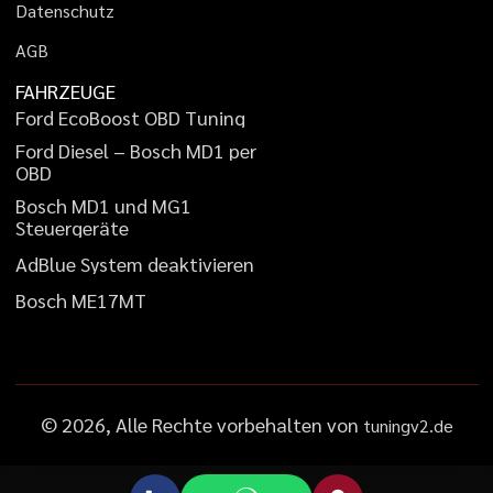
D
a
t
e
n
s
c
h
u
t
z
A
G
B
FAHRZEUGE
F
o
r
d
E
c
o
B
o
o
s
t
O
B
D
T
u
n
i
n
g
F
o
r
d
D
i
e
s
e
l
–
B
o
s
c
h
M
D
1
p
e
r
O
B
D
B
o
s
c
h
M
D
1
u
n
d
M
G
1
S
t
e
u
e
r
g
e
r
ä
t
e
A
d
B
l
u
e
S
y
s
t
e
m
d
e
a
k
t
i
v
i
e
r
e
n
B
o
s
c
h
M
E
1
7
M
T
©
2026
, Alle Rechte vorbehalten von
tuningv2.de