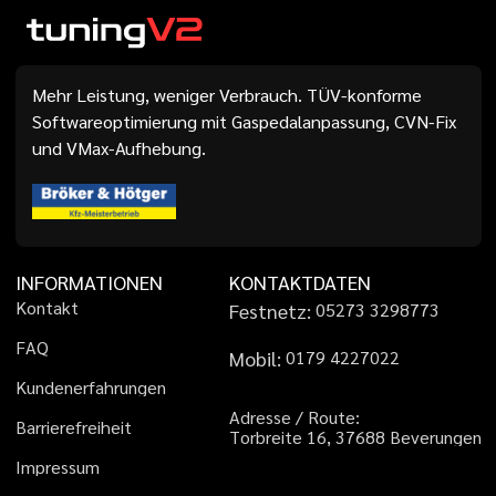
Mehr Leistung, weniger Verbrauch. TÜV-konforme
Softwareoptimierung mit Gaspedalanpassung, CVN-Fix
und VMax-Aufhebung.
INFORMATIONEN
KONTAKTDATEN
K
o
n
t
a
k
t
Festnetz:
0
5
2
7
3
3
2
9
8
7
7
3
F
A
Q
Mobil:
0
1
7
9
4
2
2
7
0
2
2
K
u
n
d
e
n
e
r
f
a
h
r
u
n
g
e
n
A
d
r
e
s
s
e
/
R
o
u
t
e
:
B
a
r
r
i
e
r
e
f
r
e
i
h
e
i
t
T
o
r
b
r
e
i
t
e
1
6
,
3
7
6
8
8
B
e
v
e
r
u
n
g
e
n
I
m
p
r
e
s
s
u
m