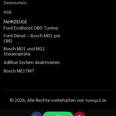
D
a
t
e
n
s
c
h
u
t
z
A
G
B
FAHRZEUGE
F
o
r
d
E
c
o
B
o
o
s
t
O
B
D
T
u
n
i
n
g
F
o
r
d
D
i
e
s
e
l
–
B
o
s
c
h
M
D
1
p
e
r
O
B
D
B
o
s
c
h
M
D
1
u
n
d
M
G
1
S
t
e
u
e
r
g
e
r
ä
t
e
A
d
B
l
u
e
S
y
s
t
e
m
d
e
a
k
t
i
v
i
e
r
e
n
B
o
s
c
h
M
E
1
7
M
T
©
2026
, Alle Rechte vorbehalten von
tuningv2.de