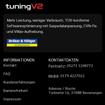
Mehr Leistung, weniger Verbrauch. TÜV-konforme
Softwareoptimierung mit Gaspedalanpassung, CVN-Fix
und VMax-Aufhebung.
INFORMATIONEN
KONTAKTDATEN
K
o
n
t
a
k
t
Festnetz:
0
5
2
7
3
3
2
9
8
7
7
3
F
A
Q
Mobil:
0
1
7
9
4
2
2
7
0
2
2
K
u
n
d
e
n
e
r
f
a
h
r
u
n
g
e
n
A
d
r
e
s
s
e
/
R
o
u
t
e
:
B
a
r
r
i
e
r
e
f
r
e
i
h
e
i
t
T
o
r
b
r
e
i
t
e
1
6
,
3
7
6
8
8
B
e
v
e
r
u
n
g
e
n
I
m
p
r
e
s
s
u
m