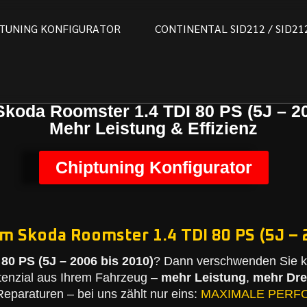
T
U
N
I
N
G
K
O
N
F
I
G
U
R
A
T
O
R
C
O
N
T
I
N
E
N
T
A
L
S
I
D
2
1
2
/
S
I
D
2
1
Skoda Roomster 1.4 TDI 80 PS (5J – 20
Mehr Leistung & Effizienz
Chiptuning Konfigurator
m Skoda Roomster 1.4 TDI 80 PS (5J – 
80 PS (5J – 2006 bis 2010)
? Dann verschwenden Sie ke
tenzial aus Ihrem Fahrzeug –
mehr Leistung
,
mehr Dr
eparaturen – bei uns zählt nur eins:
MAXIMALE PERF