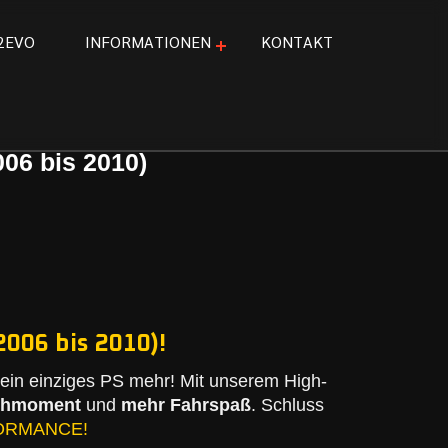
2
E
V
O
I
N
F
O
R
M
A
T
I
O
N
E
N
K
O
N
T
A
K
T
06 bis 2010)
2006 bis 2010)!
in einziges PS mehr! Mit unserem High-
ehmoment
und
mehr Fahrspaß
. Schluss
ORMANCE!