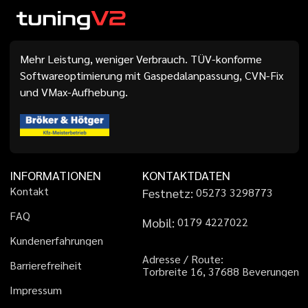
Mehr Leistung, weniger Verbrauch. TÜV-konforme
Softwareoptimierung mit Gaspedalanpassung, CVN-Fix
und VMax-Aufhebung.
INFORMATIONEN
KONTAKTDATEN
K
o
n
t
a
k
t
Festnetz:
0
5
2
7
3
3
2
9
8
7
7
3
F
A
Q
Mobil:
0
1
7
9
4
2
2
7
0
2
2
K
u
n
d
e
n
e
r
f
a
h
r
u
n
g
e
n
A
d
r
e
s
s
e
/
R
o
u
t
e
:
B
a
r
r
i
e
r
e
f
r
e
i
h
e
i
t
T
o
r
b
r
e
i
t
e
1
6
,
3
7
6
8
8
B
e
v
e
r
u
n
g
e
n
I
m
p
r
e
s
s
u
m