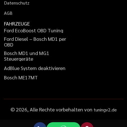
D
a
t
e
n
s
c
h
u
t
z
A
G
B
FAHRZEUGE
F
o
r
d
E
c
o
B
o
o
s
t
O
B
D
T
u
n
i
n
g
F
o
r
d
D
i
e
s
e
l
–
B
o
s
c
h
M
D
1
p
e
r
O
B
D
B
o
s
c
h
M
D
1
u
n
d
M
G
1
S
t
e
u
e
r
g
e
r
ä
t
e
A
d
B
l
u
e
S
y
s
t
e
m
d
e
a
k
t
i
v
i
e
r
e
n
B
o
s
c
h
M
E
1
7
M
T
©
2026
, Alle Rechte vorbehalten von
tuningv2.de