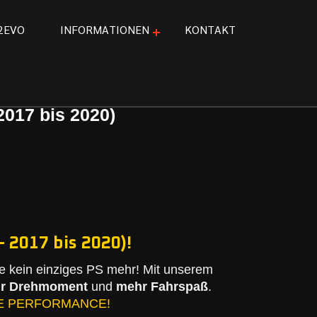
2
E
V
O
I
N
F
O
R
M
A
T
I
O
N
E
N
K
O
N
T
A
K
T
2017 bis 2020)
 2017 bis 2020)!
 kein einziges PS mehr! Mit unserem
r Drehmoment
und
mehr Fahrspaß
.
E PERFORMANCE!