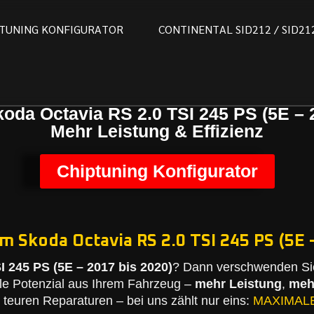
T
U
N
I
N
G
K
O
N
F
I
G
U
R
A
T
O
R
C
O
N
T
I
N
E
N
T
A
L
S
I
D
2
1
2
/
S
I
D
2
1
oda Octavia RS 2.0 TSI 245 PS (5E – 
Mehr Leistung & Effizienz
Chiptuning Konfigurator
m Skoda Octavia RS 2.0 TSI 245 PS (5E –
I 245 PS (5E – 2017 bis 2020)
? Dann verschwenden Sie
le Potenzial aus Ihrem Fahrzeug –
mehr Leistung
,
meh
teuren Reparaturen – bei uns zählt nur eins:
MAXIMAL