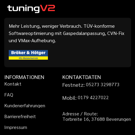
Mehr Leistung, weniger Verbrauch. TÜV-konforme
Softwareoptimierung mit Gaspedalanpassung, CVN-Fix
und VMax-Aufhebung.
INFORMATIONEN
KONTAKTDATEN
K
o
n
t
a
k
t
Festnetz:
0
5
2
7
3
3
2
9
8
7
7
3
F
A
Q
Mobil:
0
1
7
9
4
2
2
7
0
2
2
K
u
n
d
e
n
e
r
f
a
h
r
u
n
g
e
n
A
d
r
e
s
s
e
/
R
o
u
t
e
:
B
a
r
r
i
e
r
e
f
r
e
i
h
e
i
t
T
o
r
b
r
e
i
t
e
1
6
,
3
7
6
8
8
B
e
v
e
r
u
n
g
e
n
I
m
p
r
e
s
s
u
m