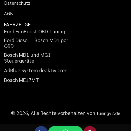
D
a
t
e
n
s
c
h
u
t
z
A
G
B
FAHRZEUGE
F
o
r
d
E
c
o
B
o
o
s
t
O
B
D
T
u
n
i
n
g
F
o
r
d
D
i
e
s
e
l
–
B
o
s
c
h
M
D
1
p
e
r
O
B
D
B
o
s
c
h
M
D
1
u
n
d
M
G
1
S
t
e
u
e
r
g
e
r
ä
t
e
A
d
B
l
u
e
S
y
s
t
e
m
d
e
a
k
t
i
v
i
e
r
e
n
B
o
s
c
h
M
E
1
7
M
T
©
2026
, Alle Rechte vorbehalten von
tuningv2.de