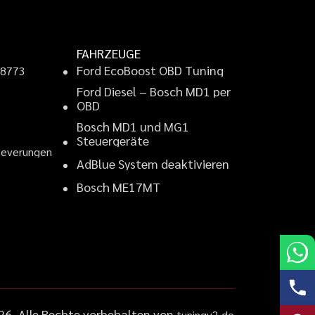
FAHRZEUGE
F
o
r
d
E
c
o
B
o
o
s
t
O
B
D
T
u
n
i
n
g
9
8
7
7
3
F
o
r
d
D
i
e
s
e
l
–
B
o
s
c
h
M
D
1
p
e
r
2
O
B
D
B
o
s
c
h
M
D
1
u
n
d
M
G
1
S
t
e
u
e
r
g
e
r
ä
t
e
B
e
v
e
r
u
n
g
e
n
A
d
B
l
u
e
S
y
s
t
e
m
d
e
a
k
t
i
v
i
e
r
e
n
B
o
s
c
h
M
E
1
7
M
T
26
, Alle Rechte vorbehalten von
tuningv2.de