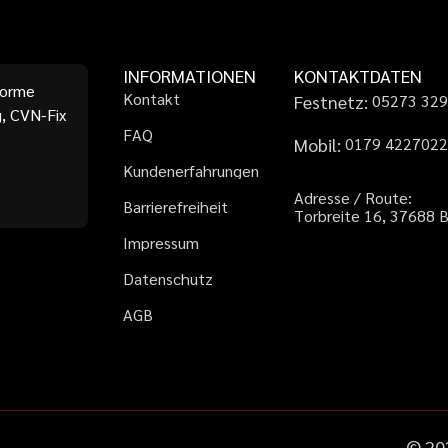
INFORMATIONEN
KONTAKTDATEN
forme
K
o
n
t
a
k
t
Festnetz:
0
5
2
7
3
3
2
, CVN-Fix
F
A
Q
Mobil:
0
1
7
9
4
2
2
7
0
2
K
u
n
d
e
n
e
r
f
a
h
r
u
n
g
e
n
A
d
r
e
s
s
e
/
R
o
u
t
e
:
B
a
r
r
i
e
r
e
f
r
e
i
h
e
i
t
T
o
r
b
r
e
i
t
e
1
6
,
3
7
6
8
8
I
m
p
r
e
s
s
u
m
D
a
t
e
n
s
c
h
u
t
z
A
G
B
©
20