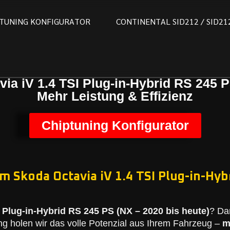
T
U
N
I
N
G
K
O
N
F
I
G
U
R
A
T
O
R
C
O
N
T
I
N
E
N
T
A
L
S
I
D
2
1
2
/
S
I
D
2
1
ia iV 1.4 TSI Plug-in-Hybrid RS 245 P
Mehr Leistung & Effizienz
Chiptuning Konfigurator
m Skoda Octavia iV 1.4 TSI Plug-in-Hyb
 Plug-in-Hybrid RS 245 PS (NX – 2020 bis heute)
? Da
g holen wir das volle Potenzial aus Ihrem Fahrzeug –
m