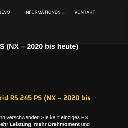
2
E
V
O
I
N
F
O
R
M
A
T
I
O
N
E
N
K
O
N
T
A
K
T
S (NX – 2020 bis heute)
rid RS 245 PS (NX – 2020 bis
nn verschwenden Sie kein einziges PS
ehr Leistung
,
mehr Drehmoment
und