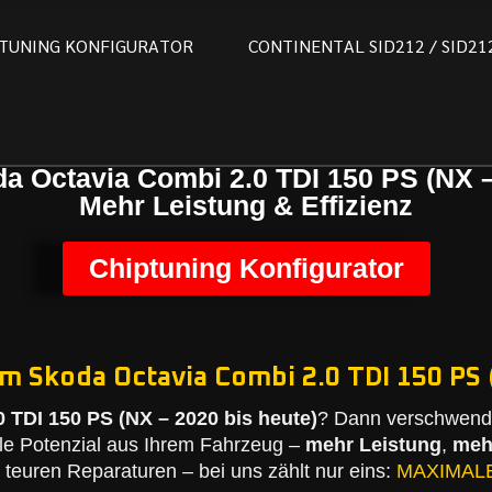
T
U
N
I
N
G
K
O
N
F
I
G
U
R
A
T
O
R
C
O
N
T
I
N
E
N
T
A
L
S
I
D
2
1
2
/
S
I
D
2
1
a Octavia Combi 2.0 TDI 150 PS (NX –
Mehr Leistung & Effizienz
Chiptuning Konfigurator
m Skoda Octavia Combi 2.0 TDI 150 PS 
 TDI 150 PS (NX – 2020 bis heute)
? Dann verschwende
le Potenzial aus Ihrem Fahrzeug –
mehr Leistung
,
meh
teuren Reparaturen – bei uns zählt nur eins:
MAXIMAL