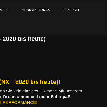
2
E
V
O
I
N
F
O
R
M
A
T
I
O
N
E
N
K
O
N
T
A
K
T
 2020 bis heute)
(NX – 2020 bis heute)!
n Sie kein einziges PS mehr! Mit unserem
r Drehmoment
und
mehr Fahrspaß
.
E PERFORMANCE!