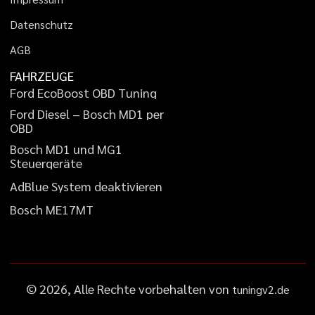
D
a
t
e
n
s
c
h
u
t
z
A
G
B
FAHRZEUGE
F
o
r
d
E
c
o
B
o
o
s
t
O
B
D
T
u
n
i
n
g
F
o
r
d
D
i
e
s
e
l
–
B
o
s
c
h
M
D
1
p
e
r
O
B
D
B
o
s
c
h
M
D
1
u
n
d
M
G
1
S
t
e
u
e
r
g
e
r
ä
t
e
A
d
B
l
u
e
S
y
s
t
e
m
d
e
a
k
t
i
v
i
e
r
e
n
B
o
s
c
h
M
E
1
7
M
T
©
2026
, Alle Rechte vorbehalten von
tuningv2.de