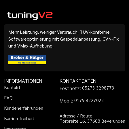
Mehr Leistung, weniger Verbrauch. TÜV-konforme
Softwareoptimierung mit Gaspedalanpassung, CVN-Fix
und VMax-Aufhebung.
INFORMATIONEN
KONTAKTDATEN
K
o
n
t
a
k
t
Festnetz:
0
5
2
7
3
3
2
9
8
7
7
3
F
A
Q
Mobil:
0
1
7
9
4
2
2
7
0
2
2
K
u
n
d
e
n
e
r
f
a
h
r
u
n
g
e
n
A
d
r
e
s
s
e
/
R
o
u
t
e
:
B
a
r
r
i
e
r
e
f
r
e
i
h
e
i
t
T
o
r
b
r
e
i
t
e
1
6
,
3
7
6
8
8
B
e
v
e
r
u
n
g
e
n
I
m
p
r
e
s
s
u
m