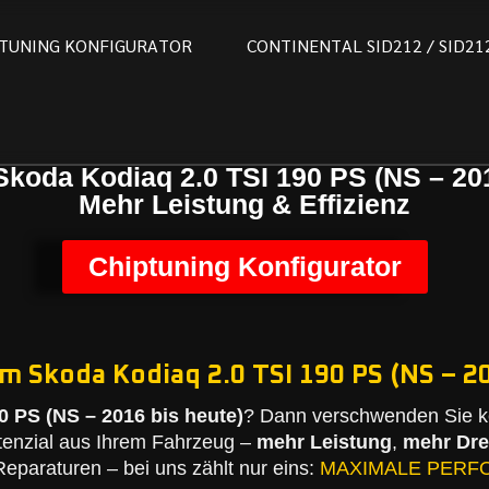
T
U
N
I
N
G
K
O
N
F
I
G
U
R
A
T
O
R
C
O
N
T
I
N
E
N
T
A
L
S
I
D
2
1
2
/
S
I
D
2
1
Skoda Kodiaq 2.0 TSI 190 PS (NS – 201
Mehr Leistung & Effizienz
Chiptuning Konfigurator
m Skoda Kodiaq 2.0 TSI 190 PS (NS – 20
0 PS (NS – 2016 bis heute)
? Dann verschwenden Sie ke
tenzial aus Ihrem Fahrzeug –
mehr Leistung
,
mehr Dr
eparaturen – bei uns zählt nur eins:
MAXIMALE PERF