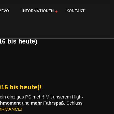
2
E
V
O
I
N
F
O
R
M
A
T
I
O
N
E
N
K
O
N
T
A
K
T
6 bis heute)
16 bis heute)!
in einziges PS mehr! Mit unserem High-
ehmoment
und
mehr Fahrspaß
. Schluss
ORMANCE!