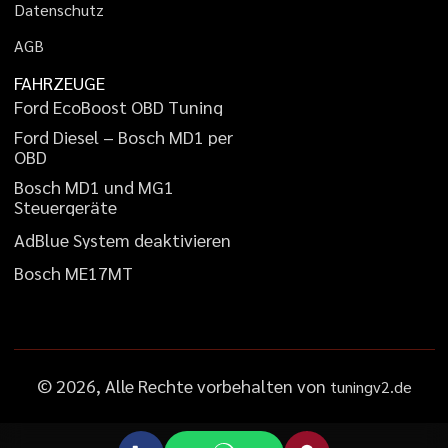
D
a
t
e
n
s
c
h
u
t
z
A
G
B
FAHRZEUGE
F
o
r
d
E
c
o
B
o
o
s
t
O
B
D
T
u
n
i
n
g
F
o
r
d
D
i
e
s
e
l
–
B
o
s
c
h
M
D
1
p
e
r
O
B
D
B
o
s
c
h
M
D
1
u
n
d
M
G
1
S
t
e
u
e
r
g
e
r
ä
t
e
A
d
B
l
u
e
S
y
s
t
e
m
d
e
a
k
t
i
v
i
e
r
e
n
B
o
s
c
h
M
E
1
7
M
T
©
2026
, Alle Rechte vorbehalten von
tuningv2.de