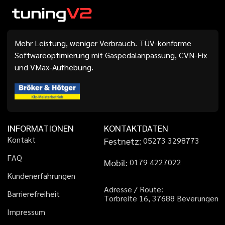
Mehr Leistung, weniger Verbrauch. TÜV-konforme
Softwareoptimierung mit Gaspedalanpassung, CVN-Fix
und VMax-Aufhebung.
INFORMATIONEN
KONTAKTDATEN
K
o
n
t
a
k
t
Festnetz:
0
5
2
7
3
3
2
9
8
7
7
3
F
A
Q
Mobil:
0
1
7
9
4
2
2
7
0
2
2
K
u
n
d
e
n
e
r
f
a
h
r
u
n
g
e
n
A
d
r
e
s
s
e
/
R
o
u
t
e
:
B
a
r
r
i
e
r
e
f
r
e
i
h
e
i
t
T
o
r
b
r
e
i
t
e
1
6
,
3
7
6
8
8
B
e
v
e
r
u
n
g
e
n
I
m
p
r
e
s
s
u
m