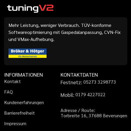
Mehr Leistung, weniger Verbrauch. TÜV-konforme
Softwareoptimierung mit Gaspedalanpassung, CVN-Fix
und VMax-Aufhebung.
INFORMATIONEN
KONTAKTDATEN
K
o
n
t
a
k
t
Festnetz:
0
5
2
7
3
3
2
9
8
7
7
3
F
A
Q
Mobil:
0
1
7
9
4
2
2
7
0
2
2
K
u
n
d
e
n
e
r
f
a
h
r
u
n
g
e
n
A
d
r
e
s
s
e
/
R
o
u
t
e
:
B
a
r
r
i
e
r
e
f
r
e
i
h
e
i
t
T
o
r
b
r
e
i
t
e
1
6
,
3
7
6
8
8
B
e
v
e
r
u
n
g
e
n
I
m
p
r
e
s
s
u
m