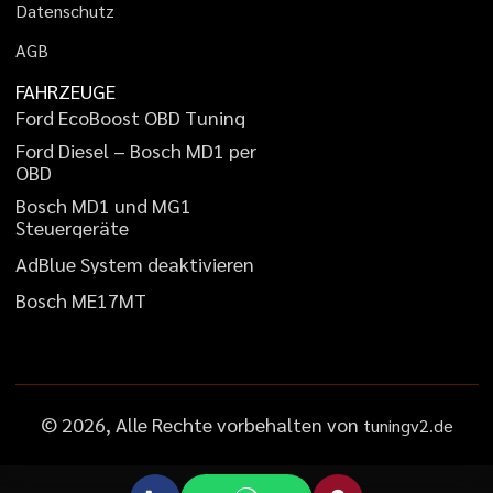
D
a
t
e
n
s
c
h
u
t
z
A
G
B
FAHRZEUGE
F
o
r
d
E
c
o
B
o
o
s
t
O
B
D
T
u
n
i
n
g
F
o
r
d
D
i
e
s
e
l
–
B
o
s
c
h
M
D
1
p
e
r
O
B
D
B
o
s
c
h
M
D
1
u
n
d
M
G
1
S
t
e
u
e
r
g
e
r
ä
t
e
A
d
B
l
u
e
S
y
s
t
e
m
d
e
a
k
t
i
v
i
e
r
e
n
B
o
s
c
h
M
E
1
7
M
T
©
2026
, Alle Rechte vorbehalten von
tuningv2.de