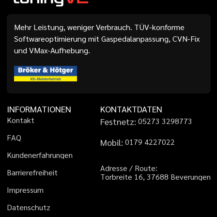
Mehr Leistung, weniger Verbrauch. TÜV-konforme
Softwareoptimierung mit Gaspedalanpassung, CVN-Fix
und VMax-Aufhebung.
INFORMATIONEN
KONTAKTDATEN
K
o
n
t
a
k
t
Festnetz:
0
5
2
7
3
3
2
9
8
7
7
3
F
A
Q
Mobil:
0
1
7
9
4
2
2
7
0
2
2
K
u
n
d
e
n
e
r
f
a
h
r
u
n
g
e
n
A
d
r
e
s
s
e
/
R
o
u
t
e
:
B
a
r
r
i
e
r
e
f
r
e
i
h
e
i
t
T
o
r
b
r
e
i
t
e
1
6
,
3
7
6
8
8
B
e
v
e
r
u
n
g
e
n
I
m
p
r
e
s
s
u
m
D
a
t
e
n
s
c
h
u
t
z