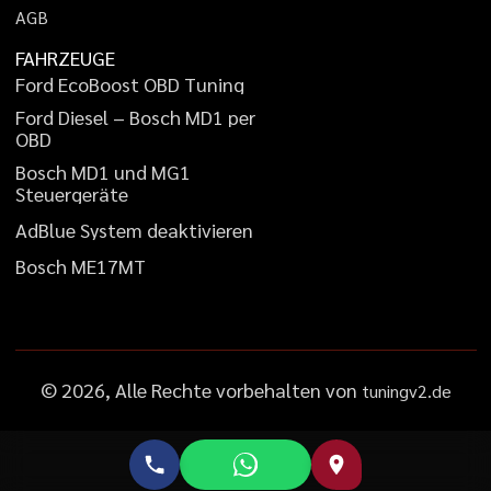
A
G
B
FAHRZEUGE
F
o
r
d
E
c
o
B
o
o
s
t
O
B
D
T
u
n
i
n
g
F
o
r
d
D
i
e
s
e
l
–
B
o
s
c
h
M
D
1
p
e
r
O
B
D
B
o
s
c
h
M
D
1
u
n
d
M
G
1
S
t
e
u
e
r
g
e
r
ä
t
e
A
d
B
l
u
e
S
y
s
t
e
m
d
e
a
k
t
i
v
i
e
r
e
n
B
o
s
c
h
M
E
1
7
M
T
©
2026
, Alle Rechte vorbehalten von
tuningv2.de